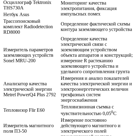
Осциллограф Tektronix
Мониторинг качества
THS730A
электропитания, фиксация
импульсных помех
Нетбук Asus
Трассопоисковый
Определение фактической схемы
комплект Radiodetection
контура заземляющего устройства
RD8000
Определение качества
электрической связи с
Измеритель параметров
заземляющим устройством
заземляющих устройств
объекта аппаратов и конструкций;
Sonel MRU-200
измерение R растеканию
заземляющего устройства и
удельного сопротивления грунта
Измерения и анализ показателей
Анализатор качества
качества электрической энергии и
электрической энергии
электроэнергетических величин
Metrel PowerQ4 Plus 2792
трехфазных систем
энергоснабжения
Тепловизионная съемка с
Тепловизор Flir E60
0
чувствительностью 0,05
С
Измерение постоянно
Измеритель магнитного
действующего магнитного и
поля П3-50
электрического полей