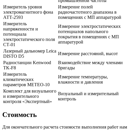
промышленной частоты
Измеритель уровня
Измерение полей
электромагнитного фона
радиочастотного диапазона в
АТТ-2593
помещениях с МП аппаратурой
Измеритель
Измерение электростатических
напряженности и
потенциалов напольного
потенциала
покрытия в помещениях с МП
электростатического поля
аппаратурой
СТ-01
Лазерный дальномер Leica
Измерение расстояний, высот
DISTO D5
Радиостанции Kenwood
Взаимодействие между членами
TK-F8
бригады
Измеритель
Измерение температуры,
климатических
влажности и давления
параметров МЕТЕО-10
Комплект для визуального
Визуальный и измерительный
и измерительного
контроль
контроля «Экспертный»
Стоимость
Для окончательного расчета стоимости выполнения работ нам